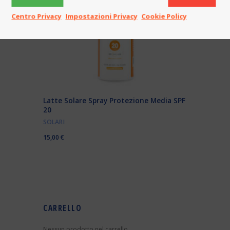
Centro Privacy
Impostazioni Privacy
Cookie Policy
Latte Solare Spray Protezione Media SPF
20
SOLARI
15,00
€
CARRELLO
Nessun prodotto nel carrello.