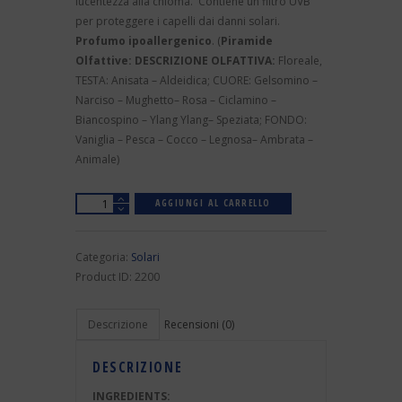
lucentezza alla chioma. Contiene un filtro UVB
per proteggere i capelli dai danni solari.
Profumo ipoallergenico
. (
Piramide
Olfattive:
DESCRIZIONE OLFATTIVA:
Floreale,
TESTA: Anisata – Aldeidica; CUORE: Gelsomino –
Narciso – Mughetto– Rosa – Ciclamino –
Biancospino – Ylang Ylang– Speziata; FONDO:
Vaniglia – Pesca – Cocco – Legnosa– Ambrata –
Animale)
Quantità
AGGIUNGI AL CARRELLO
Categoria:
Solari
Product ID:
2200
Descrizione
Recensioni (0)
DESCRIZIONE
INGREDIENTS: