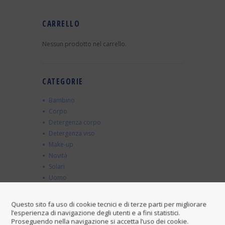
CARRELLO
Nessun prodotto nel carrello.
CATEGORIE
Bambino
Corpo
Detergenza corpo
Detergenza viso
Make-up
Novità
Solari
Uomo
Viso
Questo sito fa uso di cookie tecnici e di terze parti per migliorare
l’esperienza di navigazione degli utenti e a fini statistici.
Proseguendo nella navigazione si accetta l’uso dei cookie.
TAGS