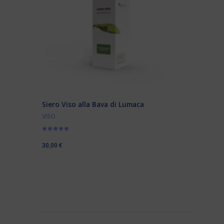
Siero Viso alla Bava di Lumaca
VISO
Valutato
5.00
30,00
€
su 5