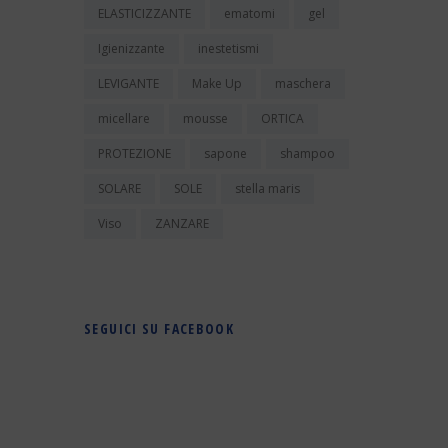
ELASTICIZZANTE
ematomi
gel
Igienizzante
inestetismi
LEVIGANTE
Make Up
maschera
micellare
mousse
ORTICA
PROTEZIONE
sapone
shampoo
SOLARE
SOLE
stella maris
Viso
ZANZARE
SEGUICI SU FACEBOOK