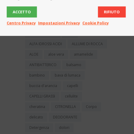
ACCETTO
RIFIUTO
ACIDO GLICOLICO
acido ialuronico
Centro Privacy
Impostazioni Privacy
Cookie Policy
ACIDO MALICO
ACIDO TARTARICO
acqua micellare
AHA
ALFA IDROSSI ACIDI
ALLUME DI ROCCA
ALOE
aloe vera
amamelide
ANTIBATTERICO
balsamo
bambino
bava di lumaca
buccia d'arancia
capelli
CAPELLI GRASSI
cellulite
cheratina
CITRONELLA
Corpo
delicato
DEODORANTE
Detergenza
dolori