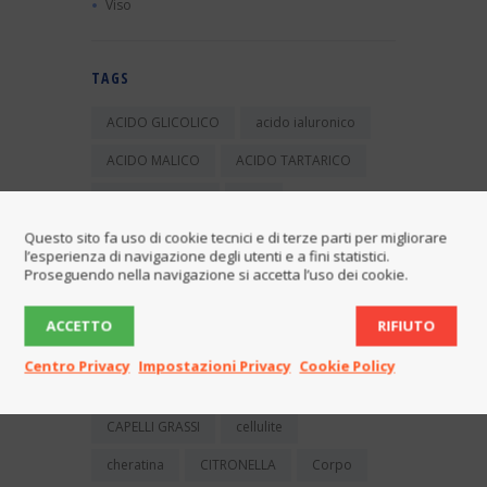
Viso
TAGS
ACIDO GLICOLICO
acido ialuronico
ACIDO MALICO
ACIDO TARTARICO
acqua micellare
AHA
ALFA IDROSSI ACIDI
ALLUME DI ROCCA
Questo sito fa uso di cookie tecnici e di terze parti per migliorare
l’esperienza di navigazione degli utenti e a fini statistici.
Proseguendo nella navigazione si accetta l’uso dei cookie.
ALOE
aloe vera
amamelide
ANTIBATTERICO
balsamo
ACCETTO
RIFIUTO
bambino
bava di lumaca
Centro Privacy
Impostazioni Privacy
Cookie Policy
buccia d'arancia
capelli
CAPELLI GRASSI
cellulite
cheratina
CITRONELLA
Corpo