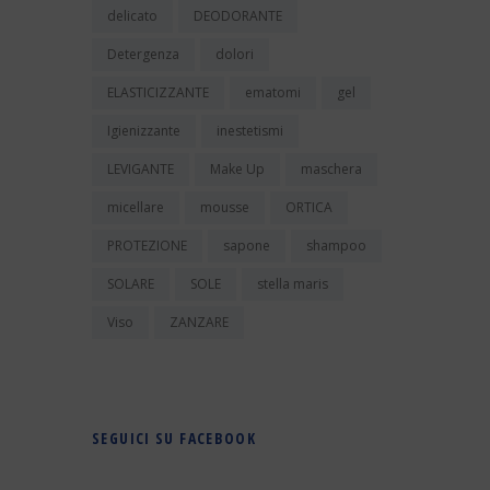
delicato
DEODORANTE
Detergenza
dolori
ELASTICIZZANTE
ematomi
gel
Igienizzante
inestetismi
LEVIGANTE
Make Up
maschera
micellare
mousse
ORTICA
PROTEZIONE
sapone
shampoo
SOLARE
SOLE
stella maris
Viso
ZANZARE
SEGUICI SU FACEBOOK