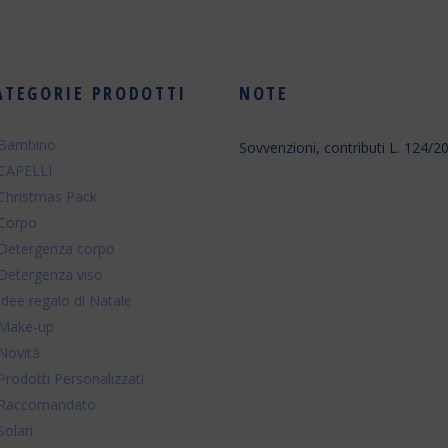
ATEGORIE PRODOTTI
NOTE
Bambino
Sovvenzioni, contributi L. 124/2
CAPELLI
Christmas Pack
Corpo
Detergenza corpo
Detergenza viso
Idee regalo di Natale
Make-up
Novità
Prodotti Personalizzati
Raccomandato
Solari