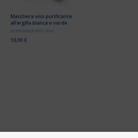
Maschera viso purificante
all’argilla bianca e verde
DETERGENZA VISO
,
VISO
10,00
€