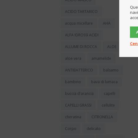
Ques
ACIDO TARTARICO
navi
acce
acqua micellare
AHA
ALFA IDROSSI ACIDI
Cen
ALLUME DI ROCCA
ALOE
aloe vera
amamelide
ANTIBATTERICO
balsamo
bambino
bava di lumaca
buccia d'arancia
capelli
CAPELLI GRASSI
cellulite
cheratina
CITRONELLA
Corpo
delicato