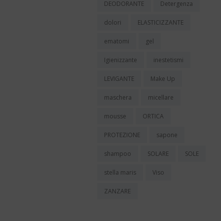
DEODORANTE
Detergenza
dolori
ELASTICIZZANTE
ematomi
gel
Igienizzante
inestetismi
LEVIGANTE
Make Up
maschera
micellare
mousse
ORTICA
PROTEZIONE
sapone
shampoo
SOLARE
SOLE
stella maris
Viso
ZANZARE