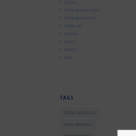
Corpo
Detergenza corpo
Detergenza viso
Make-up
Novità
Solari
Uomo
Viso
TAGS
ACIDO GLICOLICO
acido ialuronico
ACIDO MALICO