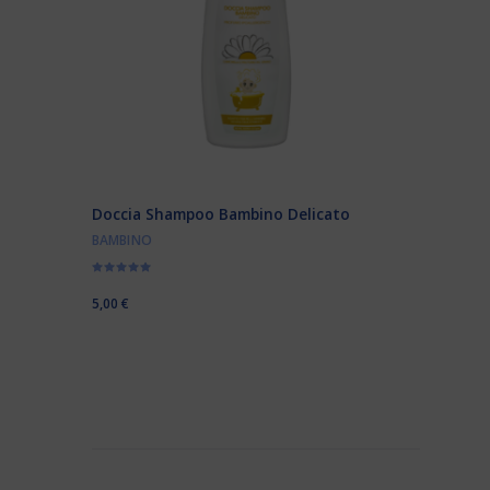
Doccia Shampoo Bambino Delicato
BAMBINO
Valutato
5.00
5,00
€
su 5