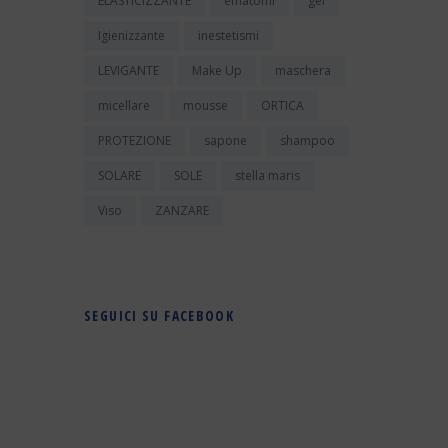
ELASTICIZZANTE
ematomi
gel
Igienizzante
inestetismi
LEVIGANTE
Make Up
maschera
micellare
mousse
ORTICA
PROTEZIONE
sapone
shampoo
SOLARE
SOLE
stella maris
Viso
ZANZARE
SEGUICI SU FACEBOOK