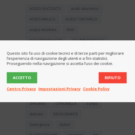
ACIDO GLICOLICO
acido ialuronico
ACIDO MALICO
ACIDO TARTARICO
acqua micellare
AHA
ALFA IDROSSI ACIDI
ALLUME DI ROCCA
ALOE
aloe vera
amamelide
Questo sito fa uso di cookie tecnici e di terze parti per migliorare
l’esperienza di navigazione degli utenti e a fini statistici.
ANTIBATTERICO
balsamo
Proseguendo nella navigazione si accetta l’uso dei cookie.
bambino
bava di lumaca
ACCETTO
RIFIUTO
buccia d'arancia
capelli
Centro Privacy
Impostazioni Privacy
Cookie Policy
CAPELLI GRASSI
cellulite
cheratina
CITRONELLA
Corpo
delicato
DEODORANTE
Detergenza
dolori