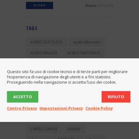
FILTRO
Prezzo:
4 €
—
5 €
TAGS
ACIDO GLICOLICO
acido ialuronico
ACIDO MALICO
ACIDO TARTARICO
acqua micellare
AHA
Questo sito fa uso di cookie tecnici e di terze parti per migliorare
ALFA IDROSSI ACIDI
ALLUME DI ROCCA
l’esperienza di navigazione degli utenti e a fini statistici.
Proseguendo nella navigazione si accetta l’uso dei cookie.
ALOE
aloe vera
amamelide
ACCETTO
RIFIUTO
ANTIBATTERICO
balsamo
bambino
bava di lumaca
Centro Privacy
Impostazioni Privacy
Cookie Policy
buccia d'arancia
capelli
CAPELLI GRASSI
cellulite