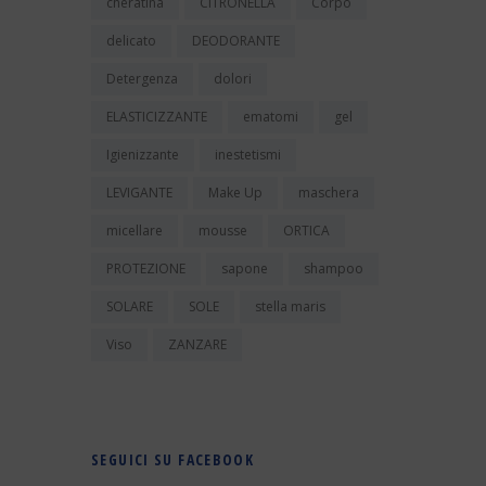
cheratina
CITRONELLA
Corpo
delicato
DEODORANTE
Detergenza
dolori
ELASTICIZZANTE
ematomi
gel
Igienizzante
inestetismi
LEVIGANTE
Make Up
maschera
micellare
mousse
ORTICA
PROTEZIONE
sapone
shampoo
SOLARE
SOLE
stella maris
Viso
ZANZARE
SEGUICI SU FACEBOOK