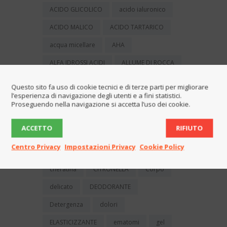
ACIDO GLICOLICO
acido ialuronico
ACIDO MALICO
ACIDO TARTARICO
acqua micellare
AHA
ALFA IDROSSI ACIDI
ALLUME DI ROCCA
ALOE
aloe vera
amamelide
Questo sito fa uso di cookie tecnici e di terze parti per migliorare
l’esperienza di navigazione degli utenti e a fini statistici.
ANTIBATTERICO
balsamo
Proseguendo nella navigazione si accetta l’uso dei cookie.
bambino
bava di lumaca
ACCETTO
RIFIUTO
buccia d'arancia
capelli
Centro Privacy
Impostazioni Privacy
Cookie Policy
CAPELLI GRASSI
cellulite
cheratina
CITRONELLA
Corpo
delicato
DEODORANTE
Detergenza
dolori
ELASTICIZZANTE
ematomi
gel