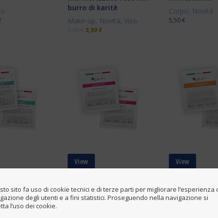
burro di karitè
so
Corpo
,
Novità
€
Make-up
,
Novità
,
Viso
5,50
€
9,90
€
5,90
€
View
View
al carrello
Aggiungi al carrello
Aggiungi al ca
to sito fa uso di cookie tecnici e di terze parti per migliorare l’esperienza 
gazione degli utenti e a fini statistici. Proseguendo nella navigazione si
tta l’uso dei cookie.
viso cellulosa
Maschera viso in
Patch addom