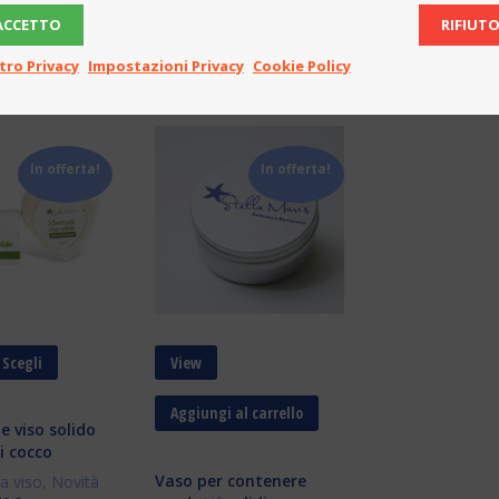
tessuto oro biobotox
tonificante
ACCETTO
RIFIUT
so
Novità
,
Viso
Corpo
,
Novità
10,00
€
8,00
€
tro Privacy
Impostazioni Privacy
Cookie Policy
In offerta!
In offerta!
Scegli
View
Aggiungi al carrello
e viso solido
i cocco
Vaso per contenere
a viso
,
Novità