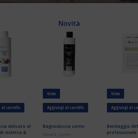
Novità
View
View
al carrello
Aggiungi al carrello
Aggiungi al ca
ia delicato al
Bagnodoccia uomo
Bendaggio def
i violetta &
professionale
Novità
,
Uomo