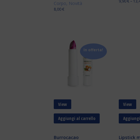
9,90
€
–
13,
Corpo
,
Novità
8,00
€
In offerta!
View
View
Aggiungi al carrello
Aggiungi 
Burrocacao
Lipstick 