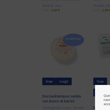
Novità
,
Viso
Novità
,
Vi
9,90
€
5,90
€
9,90
€
5,90
In offerta!
View
Scegli
View
Aggiungi 
Ques
Docciashampoo solido
navi
con burro di karitè
acce
Maschera 
Detergenza corpo
,
Novità