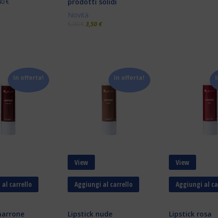
prodotti solidi
40
€
Novità
5,00
€
3,50
€
In offerta!
In offerta!
I
View
View
al carrello
Aggiungi al carrello
Aggiungi al ca
marrone
Lipstick nude
Lipstick rosa