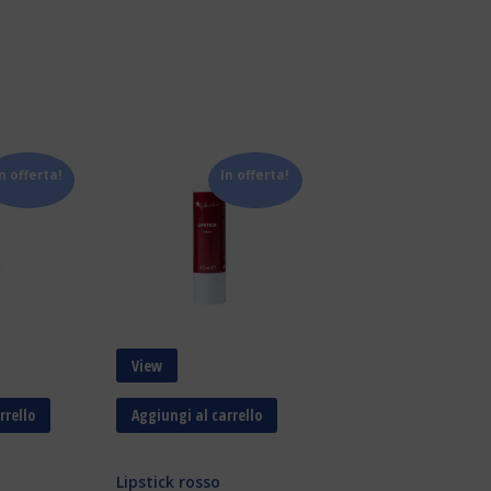
n offerta!
In offerta!
View
rrello
Aggiungi al carrello
Lipstick rosso