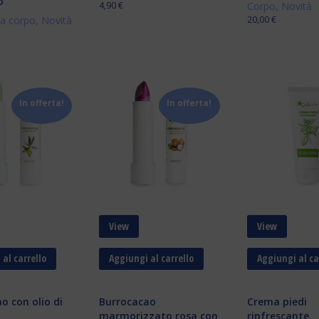
o
4,90
€
Corpo
,
Novità
a corpo
,
Novità
20,00
€
In offerta!
In offerta!
View
View
al carrello
Aggiungi al carrello
Aggiungi al ca
o con olio di
Burrocacao
Crema piedi
marmorizzato rosa con
rinfrescante