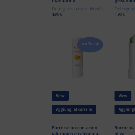
mandarino
gelsomin
Detergenza corpo
,
Novità
Detergenz
4,90
€
4,90
€
In offerta!
View
View
Aggiungi al carrello
Aggiungi 
Burrocacao con acido
Burrocaca
ialuronico e calendula
oliva