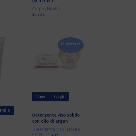
(Slim Cell)
Corpo
,
Novità
20,00
€
In offerta!
View
Scegli
rrello
Detergente viso solido
con olio di argan
Detergenza viso
,
Novità
9,90
€
–
13,40
€