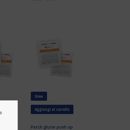
View
rrello
Aggiungi al carrello
di
e
Patch glutei push up