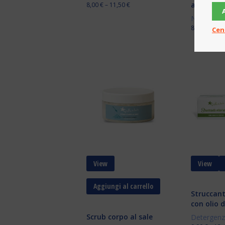
anti-age
8,00
€
–
11,50
€
Novità
,
Vi
8,00
€
Cen
View
View
Aggiungi al carrello
Struccant
con olio d
Scrub corpo al sale
Detergenz