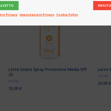
ACCETTO
RIFIUT
tro Privacy
Impostazioni Privacy
Cookie Policy
Latte Solare Spray Protezione Media SPF
Latte 
20
SOLARI
SOLARI
20,00
€
15,00
€