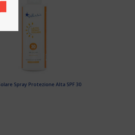
O
Solare Spray Protezione Alta SPF 30