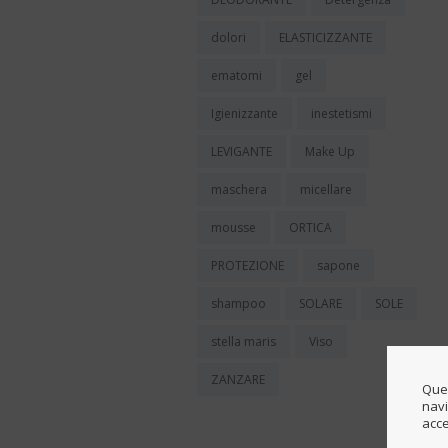
dolori
ELASTICIZZANTE
ematomi
gel
Igienizzante
inestetismi
LEVIGANTE
Make Up
maschera
micellare
mousse
ORTICA
PROTEZIONE
sapone
shampoo
SOLARE
SOLE
stella maris
Viso
ZANZARE
Ques
navi
acce