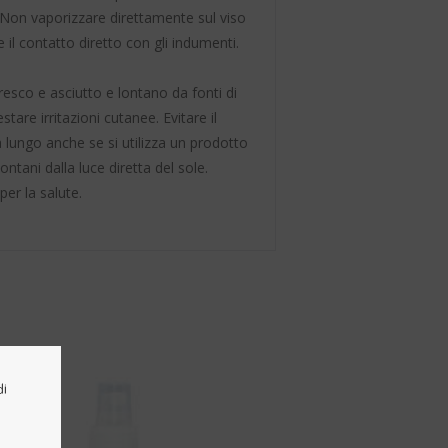
. Non vaporizzare direttamente sul viso
 il contatto diretto con gli indumenti.
resco e asciutto e lontano da fonti di
tare irritazioni cutanee. Evitare il
 lungo anche se si utilizza un prodotto
ontani dalla luce diretta del sole.
per la salute.
di