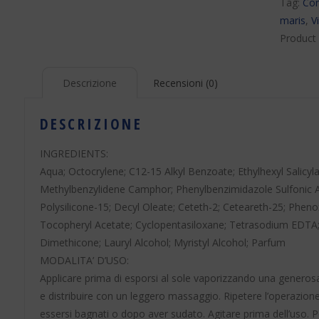
Tag:
Co
maris
,
V
Product
Descrizione
Recensioni (0)
DESCRIZIONE
INGREDIENTS:
Aqua; Octocrylene; C12-15 Alkyl Benzoate; Ethylhexyl Salicy
Methylbenzylidene Camphor; Phenylbenzimidazole Sulfonic 
Polysilicone-15; Decyl Oleate; Ceteth-2; Ceteareth-25; Phenox
Tocopheryl Acetate; Cyclopentasiloxane; Tetrasodium EDTA
Dimethicone; Lauryl Alcohol; Myristyl Alcohol; Parfum
MODALITA’ D’USO:
Applicare prima di esporsi al sole vaporizzando una generosa 
e distribuire con un leggero massaggio. Ripetere l’operazion
essersi bagnati o dopo aver sudato. Agitare prima dell’uso. P