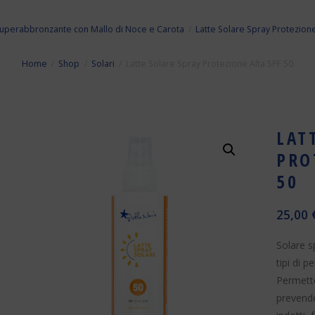
uperabbronzante con Mallo di Noce e Carota
Latte Solare Spray Protezione
Home
Shop
Solari
Latte Solare Spray Protezione Alta SPF 50
LAT
PRO
50
25,00
Solare s
tipi di p
Permette
prevende