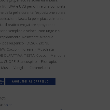
 foto-aging, macchie solari ed eritemi.
 filtri UVA e UVB per offrire una completa
ne della pelle durante l’esposizione solare.
pplicazione lascia la pelle piacevolmente
a. Il pratico erogatore spray rende
azione semplice e veloce. Non unge e si
rapidamente. Resistente all’acqua.
 ipoallergenico. (DESCRIZIONE
VA: Cocco – Floreale – Muschiata;
E OLFATTIVA: TESTA: Cocco – Mandorla
a; CUORE: Biancospino – Eliotropio;
Musk – Vaniglia – Caramellata)
à
AGGIUNGI AL CARRELLO
970
ia:
Solari