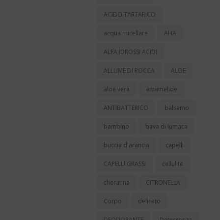
ACIDO TARTARICO
acqua micellare
AHA
ALFA IDROSSI ACIDI
ALLUME DI ROCCA
ALOE
aloe vera
amamelide
ANTIBATTERICO
balsamo
bambino
bava di lumaca
buccia d'arancia
capelli
CAPELLI GRASSI
cellulite
cheratina
CITRONELLA
Corpo
delicato
DEODORANTE
Detergenza