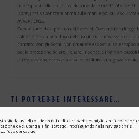
non esporsi nelle ore più calde, cioè dalle ore 11 alle ore 16
(spray) ma vaporizzare prima sulle mani e poi sul viso. Evitare
AVVERTENZE:
Tenere fuori dalla portata dei bambini. Conservare in luogo f
calore. Interrompere l’uso nel caso in cui si dovessero manifes
contatto con gli occhi. Non rimanere esposti al sole troppo a
per la protezione solare. Tenere i neonati e i bambini piccoli l
Un’esposizione eccessiva al sole costituisce un grave rischio 
TI POTREBBE INTERESSARE…
to sito fa uso di cookie tecnici e di terze parti per migliorare l’esperienza 
gazione degli utenti e a fini statistici. Proseguendo nella navigazione si
tta l’uso dei cookie.