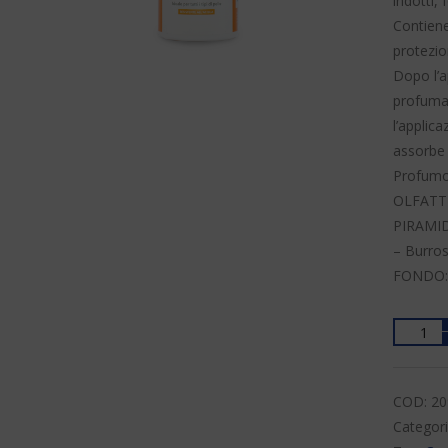
indotti,
Contiene
protezio
Dopo l’a
profumat
l’applic
assorbe 
Profumo
OLFATTI
PIRAMID
– Burros
FONDO: 
Quantit
COD:
20
Categor