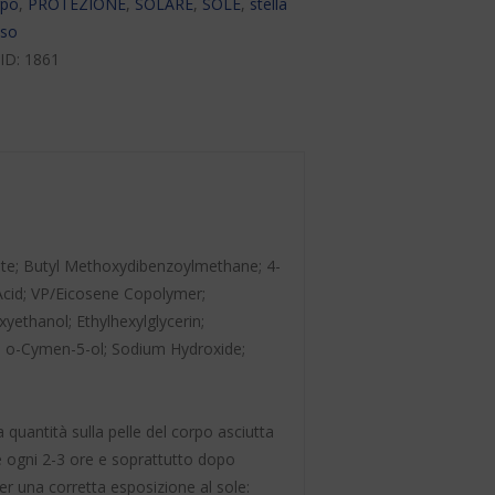
rpo
,
PROTEZIONE
,
SOLARE
,
SOLE
,
stella
iso
 ID:
1861
late; Butyl Methoxydibenzoylmethane; 4-
Acid; VP/Eicosene Copolymer;
yethanol; Ethylhexylglycerin;
; o-Cymen-5-ol; Sodium Hydroxide;
quantità sulla pelle del corpo asciutta
e ogni 2-3 ore e soprattutto dopo
er una corretta esposizione al sole: