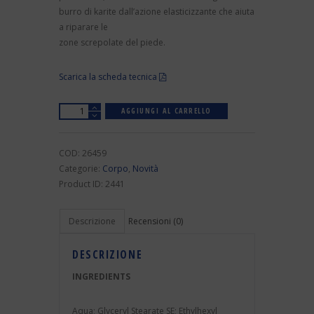
burro di karite dall’azione elasticizzante che aiuta
a riparare le
zone screpolate del piede.
Scarica la scheda tecnica
Quantità
AGGIUNGI AL CARRELLO
COD:
26459
Categorie:
Corpo
,
Novità
Product ID:
2441
Descrizione
Recensioni (0)
DESCRIZIONE
INGREDIENTS
Aqua; Glyceryl Stearate SE; Ethylhexyl