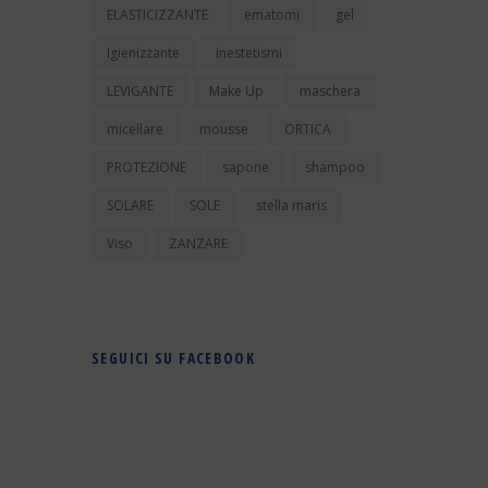
ELASTICIZZANTE
ematomi
gel
Igienizzante
inestetismi
LEVIGANTE
Make Up
maschera
micellare
mousse
ORTICA
PROTEZIONE
sapone
shampoo
SOLARE
SOLE
stella maris
Viso
ZANZARE
SEGUICI SU FACEBOOK