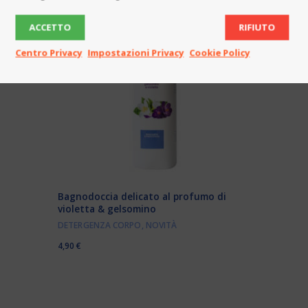
ACCETTO
RIFIUTO
Centro Privacy
Impostazioni Privacy
Cookie Policy
Bagnodoccia delicato al profumo di
violetta & gelsomino
DETERGENZA CORPO
,
NOVITÀ
4,90
€