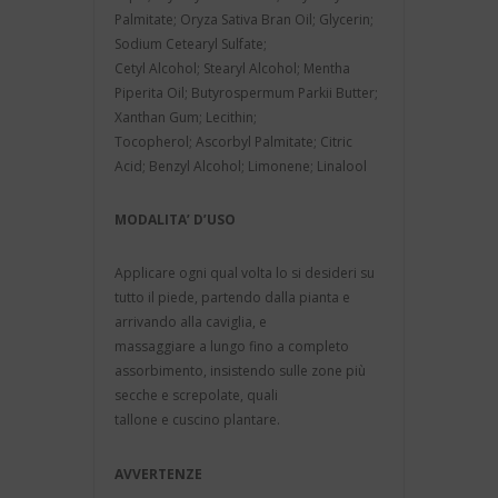
Palmitate; Oryza Sativa Bran Oil; Glycerin;
Sodium Cetearyl Sulfate;
Cetyl Alcohol; Stearyl Alcohol; Mentha
Piperita Oil; Butyrospermum Parkii Butter;
Xanthan Gum; Lecithin;
Tocopherol; Ascorbyl Palmitate; Citric
Acid; Benzyl Alcohol; Limonene; Linalool
MODALITA’ D’USO
Applicare ogni qual volta lo si desideri su
tutto il piede, partendo dalla pianta e
arrivando alla caviglia, e
massaggiare a lungo fino a completo
assorbimento, insistendo sulle zone più
secche e screpolate, quali
tallone e cuscino plantare.
AVVERTENZE