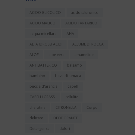
ACIDO GLICOLICO
acido ialuronico
ACIDO MALICO
ACIDO TARTARICO
acqua micellare
AHA
ALFA IDROSSI ACIDI
ALLUME DI ROCCA
ALOE
aloe vera
amamelide
ANTIBATTERICO
balsamo
bambino
bava di lumaca
buccia d'arancia
capelli
CAPELLI GRASSI
cellulite
cheratina
CITRONELLA
Corpo
delicato
DEODORANTE
Detergenza
dolori